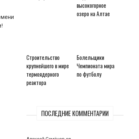
высокогорное
озеро на Алтае
емени
!
Строительство
Болельщики
крупнейшего в мире
Чемпионата мира
термоядерного
по футболу
реактора
ПОСЛЕДНИЕ КОММЕНТАРИИ
Алексей Семёнов
on