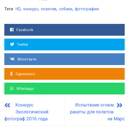
Теги:
HD
,
конкурс
,
позитив
,
собаки
,
фотография
Facebook
Twitter
ВКонтакте
Однокласс
Whatsapp
Конкурс
Испытание огнем
Экологический
ракеты для полетов
фотограф 2016 года
на Марс