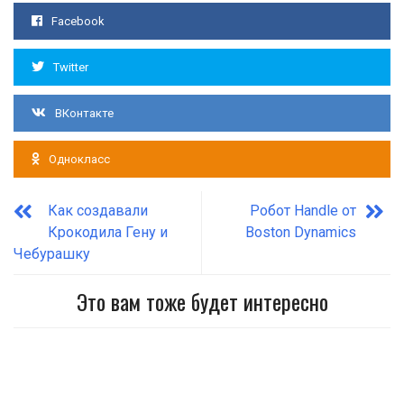
Facebook
Twitter
ВКонтакте
Однокласс
Как создавали
Робот Handle от
Крокодила Гену и
Boston Dynamics
Чебурашку
Это вам тоже будет интересно