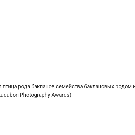
я птица рода бакланов семейства баклановых родом 
Audubon Photography Awards):