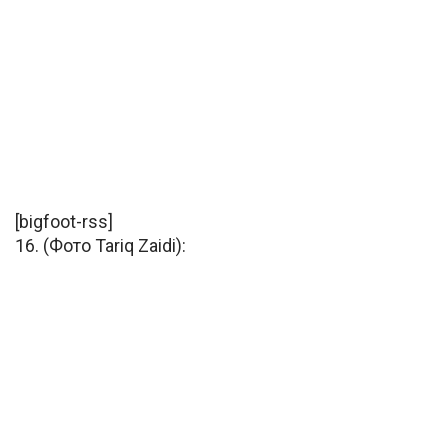
[bigfoot-rss]
16. (Фото Tariq Zaidi):