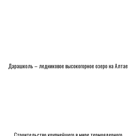
Дарашколь – ледниковое высокогорное озеро на Алтае
Строительство крупнейшего в мире термоядерного