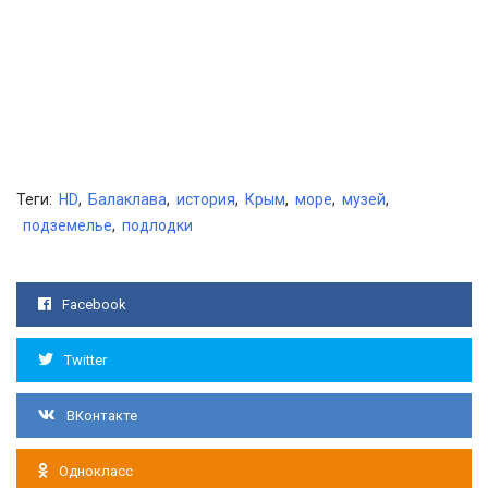
Теги:
HD
,
Балаклава
,
история
,
Крым
,
море
,
музей
,
подземелье
,
подлодки
Facebook
Twitter
ВКонтакте
Однокласс