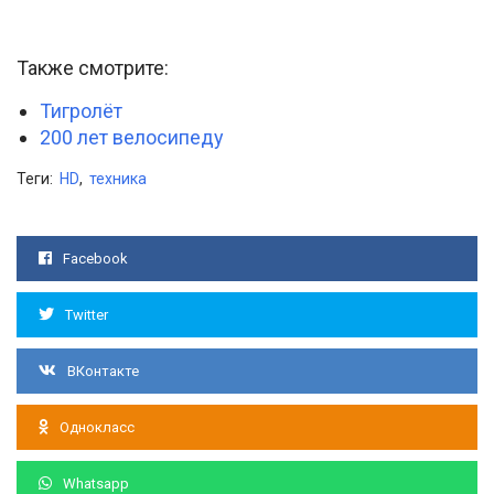
Также смотрите:
Тигролёт
200 лет велосипеду
Теги:
HD
,
техника
Facebook
Twitter
ВКонтакте
Однокласс
Whatsapp