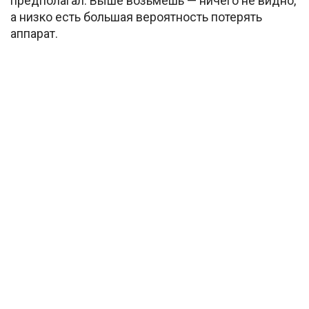
предполагал. Выше возьмёшь — ничего не видно,
а низко есть большая вероятность потерять
аппарат.