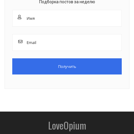
Подборка постов за неделю
LoveOpium