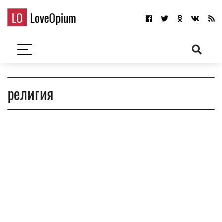
LO
LoveOpium
религия