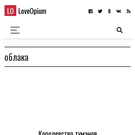
LO
LoveOpium
облака
Королевство туманов