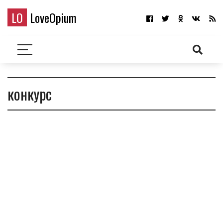
LO
LoveOpium
конкурс