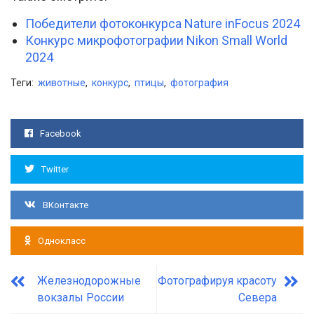
Победители фотоконкурса Nature inFocus 2024
Конкурс микрофотографии Nikon Small World
2024
Теги:
животные
,
конкурс
,
птицы
,
фотография
Facebook
Twitter
ВКонтакте
Однокласс
Железнодорожные
Фотографируя красоту
вокзалы России
Севера