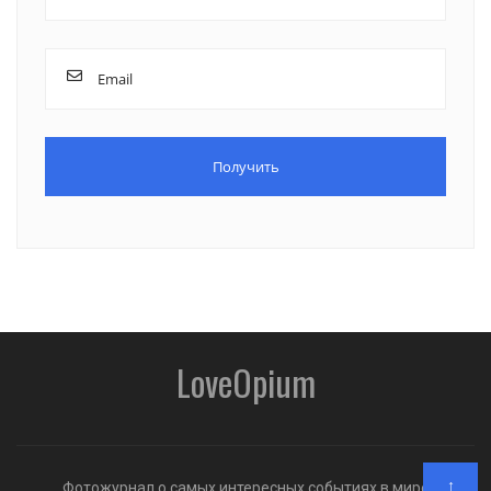
LoveOpium
↑
Фотожурнал о самых интересных событиях в мире