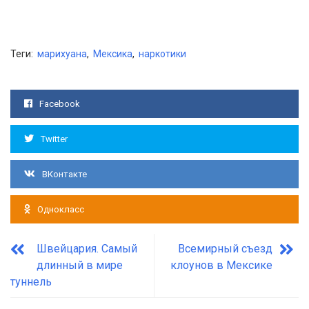
Теги:
марихуана
,
Мексика
,
наркотики
Facebook
Twitter
ВКонтакте
Однокласс
Швейцария. Самый
Всемирный съезд
длинный в мире
клоунов в Мексике
туннель