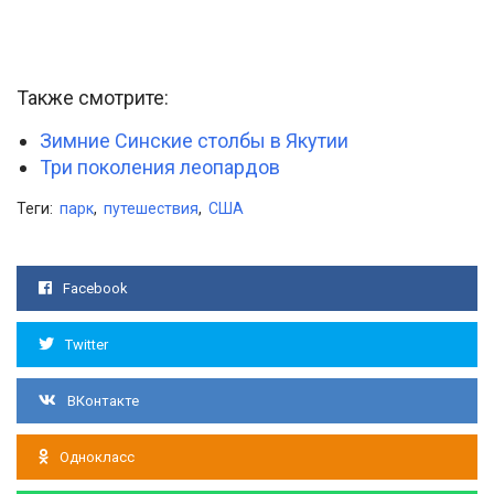
Также смотрите:
Зимние Синские столбы в Якутии
Три поколения леопардов
Теги:
парк
,
путешествия
,
США
Facebook
Twitter
ВКонтакте
Однокласс