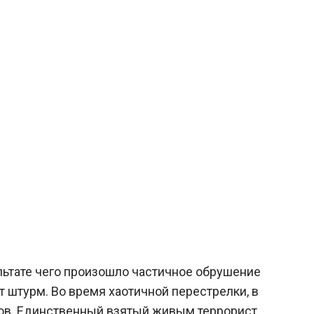
ультате чего произошло частичное обрушение
 штурм. Во время хаотичной перестрелки, в
тов. Единственный взятый живым террорист,