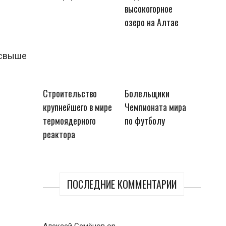
высокогорное
озеро на Алтае
и свыше
Строительство
Болельщики
крупнейшего в мире
Чемпионата мира
термоядерного
по футболу
реактора
ПОСЛЕДНИЕ КОММЕНТАРИИ
Алексей Семёнов
on