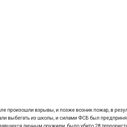
але произошли взрывы, и позже возник пожар, в рез
ли выбегать из школы, и силами ФСБ был предпринят
овавшихся личным оружием, было убито 28 террорис