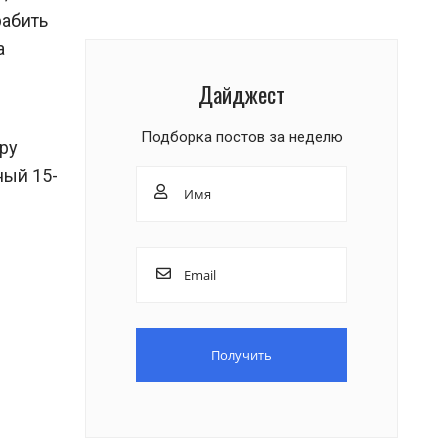
рабить
а
Дайджест
Подборка постов за неделю
ру
ный 15-