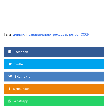
Теги:
деньги
,
познавательно
,
рекорды
,
ретро
,
СССР
Facebook
Twitter
ВКонтакте
Однокласс
Whatsapp