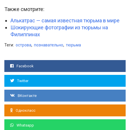
Также смотрите:
Алькатрас — самая известная тюрьма в мире
Шокирующие фотографии из тюрьмы на
Филиппинах
Теги:
острова
,
познавательно
,
тюрьма
Facebook
Twitter
ВКонтакте
Однокласс
Whatsapp