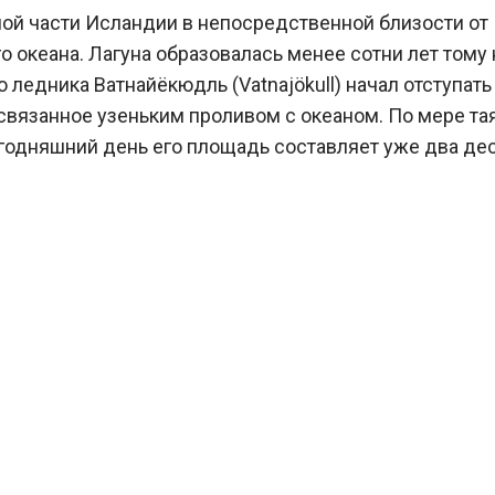
ой части Исландии в непосредственной близости от
о океана. Лагуна образовалась менее сотни лет тому 
ледника Ватнайёкюдль (Vatnajökull) начал отступать
 связанное узеньким проливом с океаном. По мере та
егодняшний день его площадь составляет уже два де