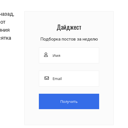
назад,
 от
Дайджест
яния
сятка
Подборка постов за неделю