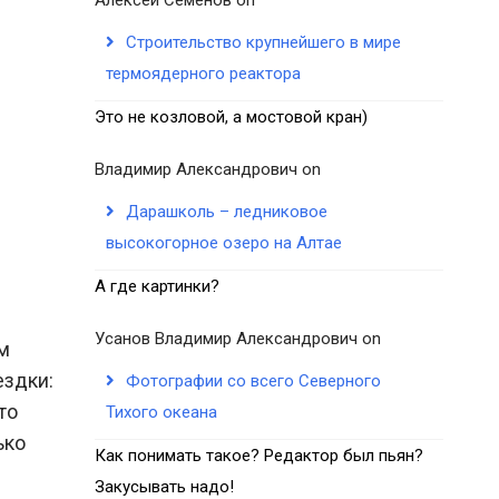
Строительство крупнейшего в мире
термоядерного реактора
Это не козловой, а мостовой кран)
Владимир Александрович
on
Дарашколь – ледниковое
высокогорное озеро на Алтае
А где картинки?
Усанов Владимир Александрович
on
м
ездки:
Фотографии со всего Северного
то
Тихого океана
ько
Как понимать такое? Редактор был пьян?
Закусывать надо!