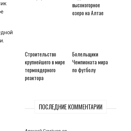
сик
высокогорное
ое
озеро на Алтае
Одной
и.
Строительство
Болельщики
крупнейшего в мире
Чемпионата мира
термоядерного
по футболу
реактора
ПОСЛЕДНИЕ КОММЕНТАРИИ
Алексей Семёнов
on