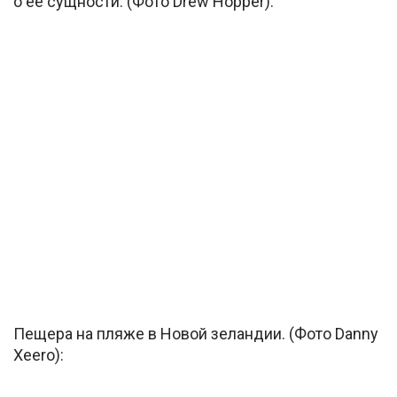
о ее сущности. (Фото Drew Hopper):
Пещера на пляже в Новой зеландии. (Фото Danny
Xeero):