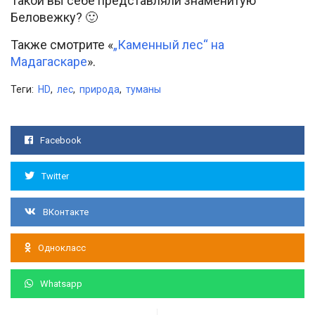
Такой вы себе представляли знаменитую
Беловежку? 🙂
Также смотрите «
„Каменный лес“ на
Мадагаскаре
».
Теги:
HD
,
лес
,
природа
,
туманы
Facebook
Twitter
ВКонтакте
Однокласс
Whatsapp