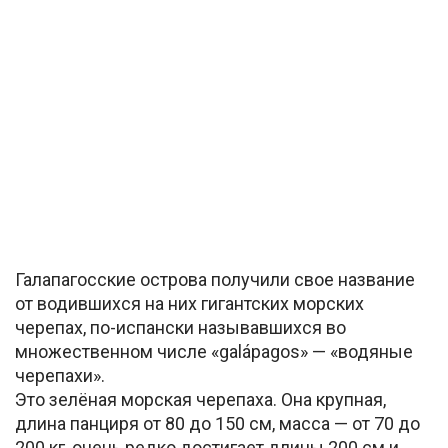
Галапагосские острова получили свое название
от водившихся на них гигантских морских
черепах, по-испански называвшихся во
множественном числе «galápagos» — «водяные
черепахи».
Это зелёная морская черепаха. Она крупная,
длина панциря от 80 до 150 см, масса — от 70 до
200 кг, очень редко достигает длины 200 см и