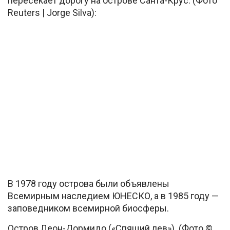
пересекает дорогу на острове Санта-Крус. (Фото
Reuters | Jorge Silva):
В 1978 году острова были объявлены
Всемирным наследием ЮНЕСКО, а в 1985 году —
заповедником всемирной биосферы.
Остров Леон-Дормидо («Спящий лев»). (Фото ©