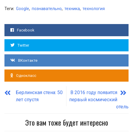
Теги:
Google
,
познавательно
,
техника
,
технология
Facebook
Twitter
ВКонтакте
Однокласс
Берлинская стена: 50
В 2016 году появится
лет спустя
первый космический
отель
Это вам тоже будет интересно