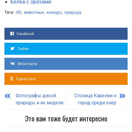
Белка с орехами
Теги:
HD
,
животные
,
конкурс
,
природа
Facebook
Twitter
ВКонтакте
Однокласс
Фотографы дикой
Столица Карелии и
природы и их модели
город среди озёр
Это вам тоже будет интересно