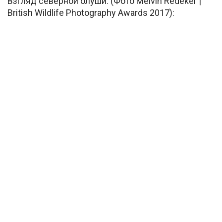
Взгляд северной олуши. (Фото Melvin Redeker |
British Wildlife Photography Awards 2017):