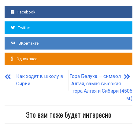
Facebook
Twitter
ВКонтакте
Однокласс
Как ходят в школу в
Гора Белуха — символ
Сирии
Алтая, самая высокая
гора Алтая и Сибири (4506
м.)
Это вам тоже будет интересно