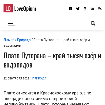
LO
LoveOpium
Домой
/
Природа
/ Плато Путорана – край тысяч озёр и
водопадов
Плато Путорана – край тысяч озёр и
водопадов
22 СЕНТЯБРЯ 2022
|
ПРИРОДА
Плато относится к Красноярскому краю, а по
площади сопоставимо с территорией
Великобритании. Плато Путорана называют