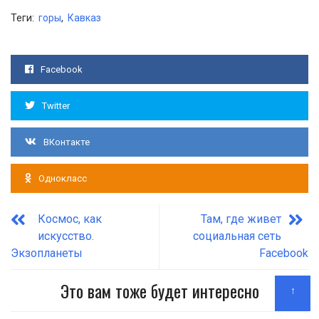
Теги:
горы
,
Кавказ
Facebook
Twitter
ВКонтакте
Однокласс
Космос, как
Там, где живет
искусство.
социальная сеть
Экзопланеты
Facebook
Это вам тоже будет интересно
↑