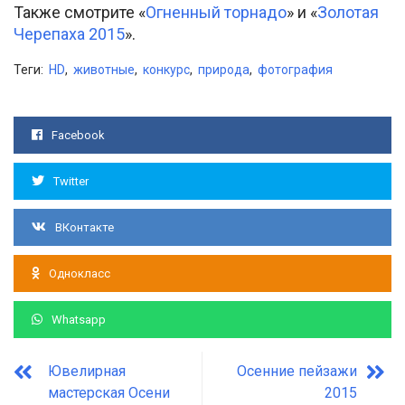
Также смотрите «
Огненный торнадо
» и «
Золотая
Черепаха 2015
».
Теги:
HD
,
животные
,
конкурс
,
природа
,
фотография
Facebook
Twitter
ВКонтакте
Однокласс
Whatsapp
Ювелирная
Осенние пейзажи
мастерская Осени
2015