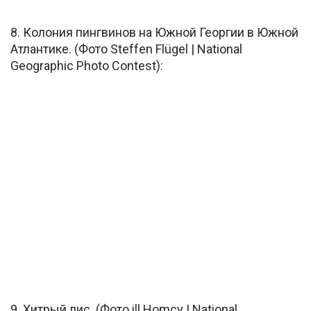
8. Колония пингвинов на Южной Георгии в Южной
Атлантике. (Фото Steffen Flügel | National
Geographic Photo Contest):
9. Хитрый лис. (Фото ill Homcy | National