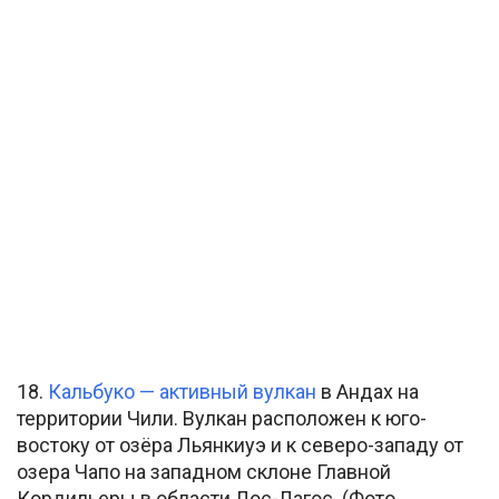
18.
Кальбуко — активный вулкан
в Андах на
территории Чили. Вулкан расположен к юго-
востоку от озёра Льянкиуэ и к северо-западу от
озера Чапо на западном склоне Главной
Кордильеры в области Лос-Лагос. (Фото