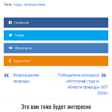
Теги:
горы
,
путешествия
Facebook
Twitter
ВКонтакте
Однокласс
Возрождение
Победители конкурса
природы
«Фотограф года в
области природы GDT
2026»
Это вам тоже будет интересно