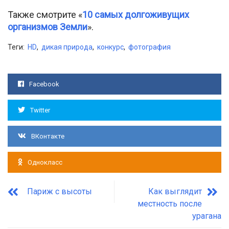
Также смотрите «
10 самых долгоживущих
организмов Земли
».
Теги:
HD
,
дикая природа
,
конкурс
,
фотография
Facebook
Twitter
ВКонтакте
Однокласс
Париж с высоты
Как выглядит
местность после
урагана