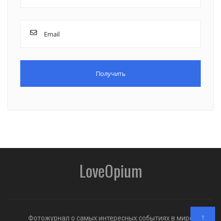
LoveOpium
↑
Фотожурнал о самых интересных событиях в мире