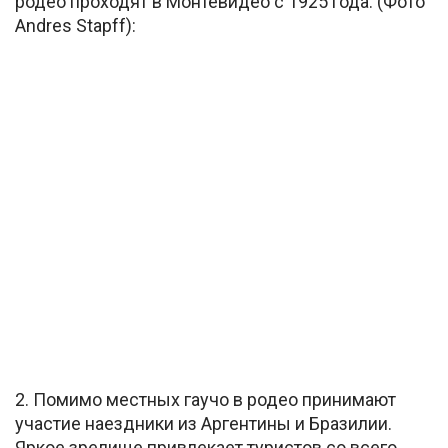
родео проходят в Монтевидео с 1925 года. (Фото
Andres Stapff):
2. Помимо местных гаучо в родео принимают
участие наездники из Аргентины и Бразилии.
Яркое зрелище привлекает туристов со всего