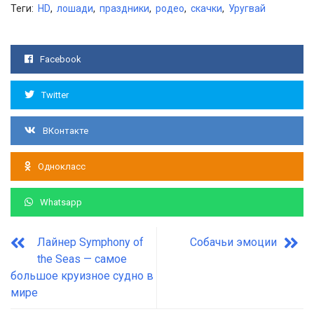
Теги:
HD
,
лошади
,
праздники
,
родео
,
скачки
,
Уругвай
Facebook
Twitter
ВКонтакте
Однокласс
Whatsapp
Лайнер Symphony of
Собачьи эмоции
the Seas — самое
большое круизное судно в
мире