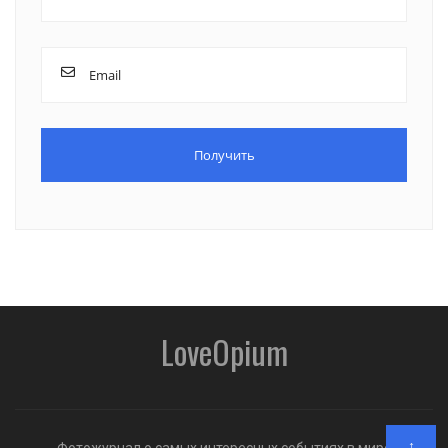
LoveOpium
↑