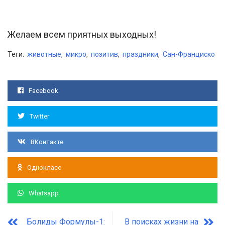
Желаем всем приятных выходных!
Теги:
животные
,
микро
,
позитив
,
праздники
,
Сан-Франциско
Facebook
Twitter
ВКонтакте
Однокласс
Whatsapp
Болиды Формулы-1:
В поисках жизни на