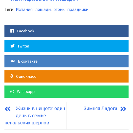
Теги:
Испания
,
лошади
,
огонь
,
праздники
Facebook
Twitter
ВКонтакте
Однокласс
Whatsapp
Жизнь в нищете: один
Зимняя Ладога
день в семье
непальских шерпов