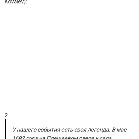
Kovalev):
2.
У нашего события есть своя легенда. В мае
1692 года на Плещеевом озере у села