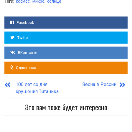
Теги:
космос
,
микро
,
солнце
Facebook
Twitter
ВКонтакте
Однокласс
100 лет со дня
Весна в России
крушения Титаника
Это вам тоже будет интересно