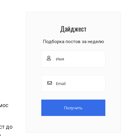
Дайджест
Подборка постов за неделю
смос
ст до
,