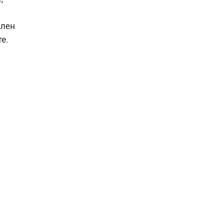
елен
е.