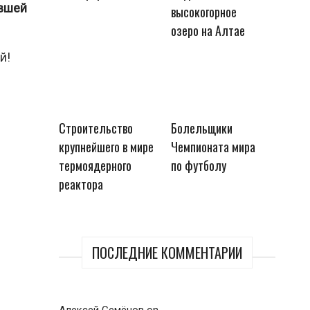
ившей
высокогорное
озеро на Алтае
й!
Строительство
Болельщики
крупнейшего в мире
Чемпионата мира
термоядерного
по футболу
реактора
ПОСЛЕДНИЕ КОММЕНТАРИИ
Алексей Семёнов
on