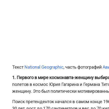
Текст
National Geographic
, часть фотографий
Ав
1. Первого в мире космонавта-женщину выбира
полетов в космос Юрия Гагарина и Германа Тит
женщину. Это был политически мотивированный
Поиск претенденток начался в самом конце 196
30 лет, рост до 170 сантиметров и вес до 70 