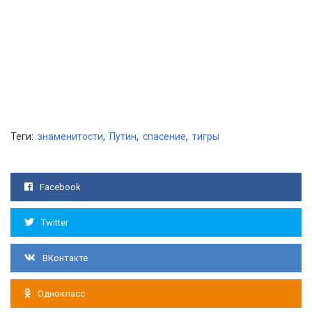
Теги:
знаменитости
,
Путин
,
спасение
,
тигры
Facebook
Twitter
ВКонтакте
Однокласс