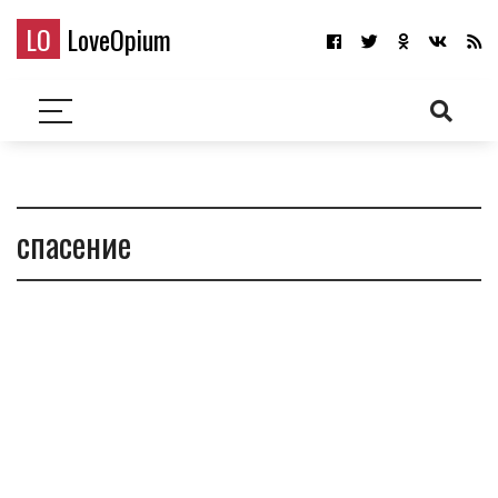
LO
LoveOpium
спасение