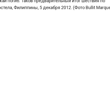
ай погиб. Таков предварительный итог шествия по
ла, Филиппины, 5 декабря 2012. (Фото Bullit Marquez