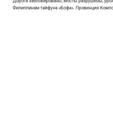
Дороги заблокированы, мосты разрушены, урож
Филиппинам тайфуна «Бофа». Провинция Компосте