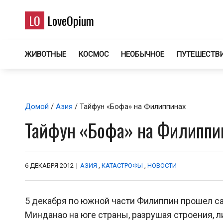
LO
LoveOpium
ЖИВОТНЫЕ
КОСМОС
НЕОБЫЧНОЕ
ПУТЕШЕСТВ
Домой
/
Азия
/ Тайфун «Бофа» на Филиппинах
Тайфун «Бофа» на Филиппи
6 ДЕКАБРЯ 2012
|
АЗИЯ
,
КАТАСТРОФЫ
,
НОВОСТИ
5 декабря по южной части Филиппин прошел са
Минданао на юге страны, разрушая строения, л