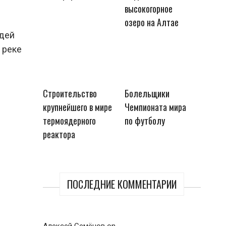
высокогорное
озеро на Алтае
едей
 реке
Строительство
Болельщики
крупнейшего в мире
Чемпионата мира
термоядерного
по футболу
реактора
ПОСЛЕДНИЕ КОММЕНТАРИИ
Алексей Семёнов
on