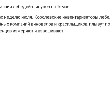
изация лебедей-шипунов на Темзе.
ью неделю июля. Королевские инвентаризаторы леб
ейных компаний виноделов и красильщиков, плывут по
тенцов измеряют и взвешивают.