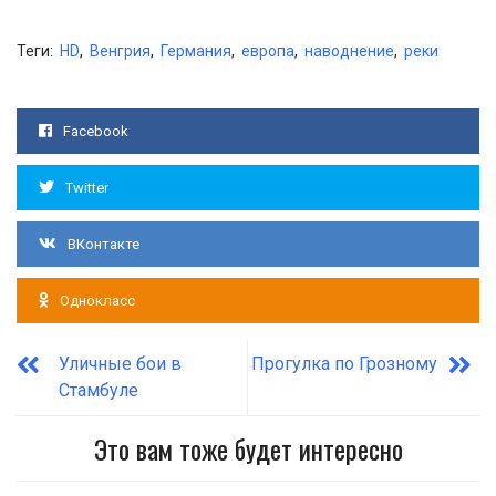
Теги:
HD
,
Венгрия
,
Германия
,
европа
,
наводнение
,
реки
Facebook
Twitter
ВКонтакте
Однокласс
Уличные бои в
Прогулка по Грозному
Стамбуле
Это вам тоже будет интересно