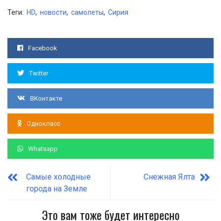
Теги:
HD
,
новости
,
самолеты
,
Сирия
Facebook
Twitter
ВКонтакте
Однокласс
Whatsapp
Самые холодные
Снежная Ялта
города на Земле
Это вам тоже будет интересно