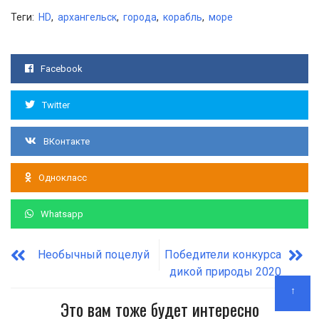
Теги:
HD
,
архангельск
,
города
,
корабль
,
море
Facebook
Twitter
ВКонтакте
Однокласс
Whatsapp
Необычный поцелуй
Победители конкурса
дикой природы 2020
↑
Это вам тоже будет интересно