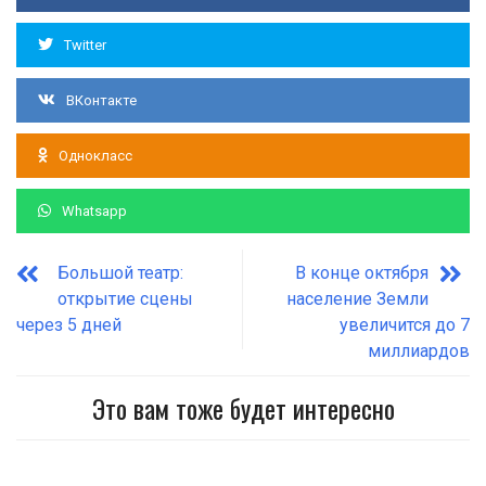
Twitter
ВКонтакте
Однокласс
Whatsapp
Большой театр:
В конце октября
открытие сцены
население Земли
через 5 дней
увеличится до 7
миллиардов
Это вам тоже будет интересно