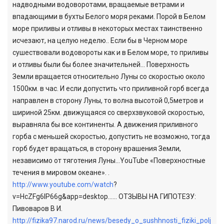
надводными водоворотами, вращаемые ветрами и
впадающими в бухты Белого моря реками. Порой в Белом
море приливы и отливы в некоторых местах таинственно
исчезают, на целую неделю.. Если бы в Черном море
сушествовали водовороты как и в Белом море, то приливы
и отливы были бы более значительней… Поверхность
Земли вращается относительно Луны со скоростью около
1500км. в час. И если допустить что приливной горб всегда
направлен в сторону Луны, то волна высотой 0,5метров и
шириной 25км. движущаяся со сверхзвуковой скоростью,
выравняла бы все континенты. А движения приливного
горба с меньшей скоростью, допустить не возможно, тогда
горб будет вращаться, в сторону врашения Земли,
независимо от тяготения Луны…YouTube «Поверхностные
течения в мировом океане». .
http://www.youtube.com/watch
?
v=HcZFg6IP66g&app=desktop…… ОТЗЫВЫ НА ГИПОТЕЗУ:
Пивоваров В И.
http://fizika97.narod.ru/news/besedy_o_sushhnosti_fiziki_polj