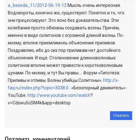
a_beseda_11/2013-06-19-12
Мысль очень интересная.
Водовороты, конечно же, существуют. Понятно и то, что
они прецессируют. Это ясно без доказательства. Эти
колебания просто обязаны создавать волны. Причём,
именно в виде солитонов с огромной длиной волны. По-
моему, вполне приемлимоеь объяснение приливов.
Поздравляю, ибо до сих пор приливам нет достойного
объяснения. И ещё. Столкновение длинноволновых
солитонов вполне может привести к коротковолновым
цунами. По-моему, и тут Вы правы…. Форум-«Гипотеза:
Приливы и отливы. Волны убийцы.Солитоны».
http://x-
faq.ru/index.php?topic=3038.0
. «Безопорный движитель»-
YouTube.
http://www.youtube.com/watch
?
v=Cdswu5cSM4k&app=desktop
Ответить
Оставить комментарий