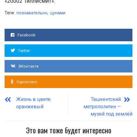
«20002 Тиллисмит».
Теги:
познавательно
,
цунами
Facebook
Twitter
ВКонтакте
Однокласс
Жизнь в цвете:
Ташкентский
оранжевый
метрополитен —
музей под землёй
Это вам тоже будет интересно