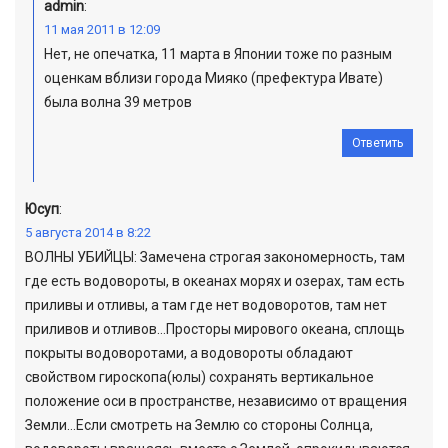
admin
:
11 мая 2011 в 12:09
Нет, не опечатка, 11 марта в Японии тоже по разным
оценкам вблизи города Мияко (префектура Ивате)
была волна 39 метров
Ответить
Юсуп
:
5 августа 2014 в 8:22
ВОЛНЫ УБИЙЦЫ: Замечена строгая закономерность, там
где есть водовороты, в океанах морях и озерах, там есть
приливы и отливы, а там где нет водоворотов, там нет
приливов и отливов…Просторы мирового океана, сплощь
покрыты водоворотами, а водовороты обладают
свойством гироскопа(юлы) сохранять вертикальное
положение оси в пространстве, независимо от вращения
Земли…Если смотреть на Землю со стороны Солнца,