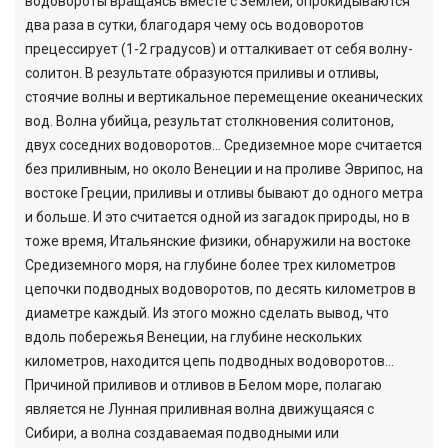
водовороты вращаясь вместе с Землей, опрокидываются
два раза в сутки, благодаря чему ось водоворотов
прецессирует (1-2 градусов) и отталкивает от себя волну-
солитон. В результате образуются приливы и отливы,
стоячие волны и вертикальное перемещение океанических
вод. Волна убийца, результат столкновения солитонов,
двух соседних водоворотов… Средиземное море считается
без приливным, но около Венеции и на проливе Эврипос, на
востоке Греции, приливы и отливы бывают до одного метра
и больше. И это считается одной из загадок природы, но в
тоже время, Итальянские физики, обнаружили на востоке
Средиземного моря, на глубине более трех километров
цепочки подводных водоворотов, по десять километров в
диаметре каждый. Из этого можно сделать вывод, что
вдоль побережья Венеции, на глубине нескольких
километров, находится цепь подводных водоворотов…
Причиной приливов и отливов в Белом море, полагаю
является не Лунная приливная волна движущаяся с
Сибири, а волна создаваемая подводными или