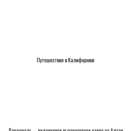
Путешествие в Калифорнию
Дарашколь – ледниковое высокогорное озеро на Алтае