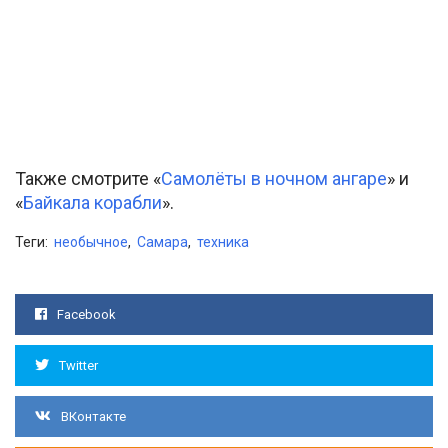
Также смотрите «
Самолёты в ночном ангаре
» и
«
Байкала корабли
».
Теги:
необычное
,
Самара
,
техника
Facebook
Twitter
ВКонтакте