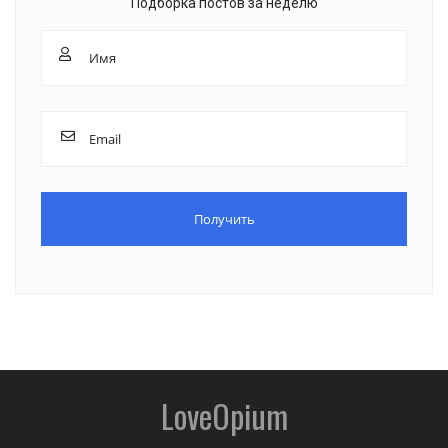
Подборка постов за неделю
LoveOpium