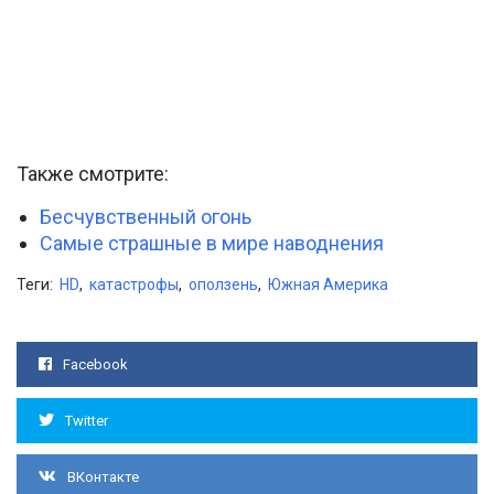
Также смотрите:
Бесчувственный огонь
Самые страшные в мире наводнения
Теги:
HD
,
катастрофы
,
оползень
,
Южная Америка
Facebook
Twitter
ВКонтакте